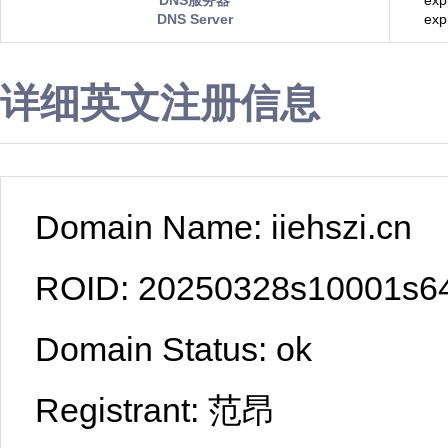
DNS服务器
exp
DNS Server
exp
详细英文注册信息
Domain Name: iiehszi.cn
ROID: 20250328s10001s6
Domain Status: ok
Registrant: 范昂