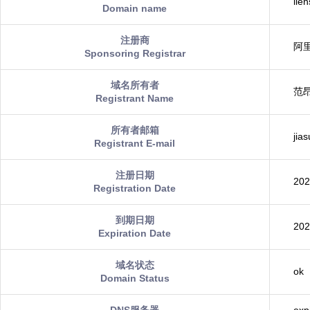
iieh
Domain name
注册商
阿
Sponsoring Registrar
域名所有者
范
Registrant Name
所有者邮箱
jia
Registrant E-mail
注册日期
202
Registration Date
到期日期
202
Expiration Date
域名状态
ok
Domain Status