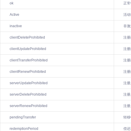
ok
正常
Active
活动
inactive
非激
clientDeleteProhibited
注册
clientUpdateProhibited
注册
clientTransferProhibited
注册
clientRenewProhibited
注册
serverUpdateProhibited
注册
serverDeleteProhibited
注册
serverRenewProhibited
注册
pendingTransfer
转移
redemptionPeriod
偿还