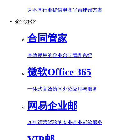
为不同行业提供电商平台建设方案
企业办公
>
合同管家
高效易用的企业合同管理系统
微软Office 365
一体式高效协同办公应用与服务
网易企业邮
20年运营经验的专业企业邮箱服务
VIP邮