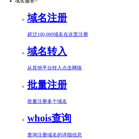
域名服务
>
域名注册
超过100,000域名在这里注册
域名转入
从其他平台转入点击网络
批量注册
批量注册多个域名
whois查询
查询注册域名的详细信息