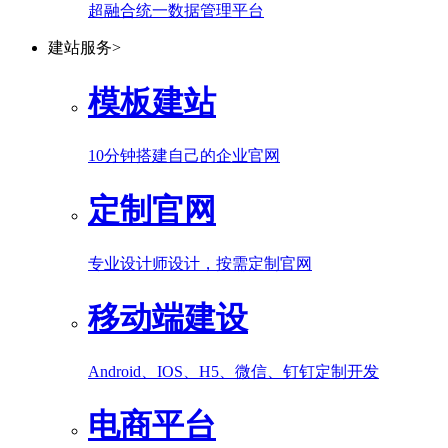
超融合统一数据管理平台
建站服务
>
模板建站
10分钟搭建自己的企业官网
定制官网
专业设计师设计，按需定制官网
移动端建设
Android、IOS、H5、微信、钉钉定制开发
电商平台