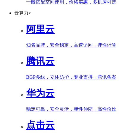
一般搭配空间使用，价格实惠，多机房可选
云算力
>
阿里云
知名品牌，安全稳定，高速访问，弹性计算
腾讯云
BGP多线，立体防护，专业支持，腾讯备案
华为云
稳定可靠，安全灵活，弹性伸缩，高性价比
点击云